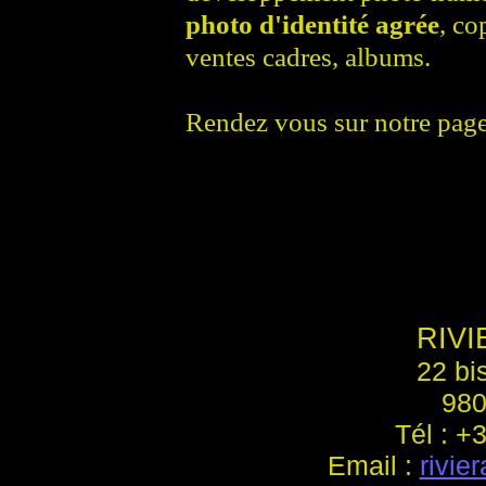
photo d'identité agrée
, co
ventes cadres, albums.
Rendez vous sur notre pag
RIV
22 bi
98
Tél : +
Email :
rivie